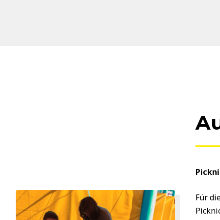
Au
Pickn
Für di
Pickni