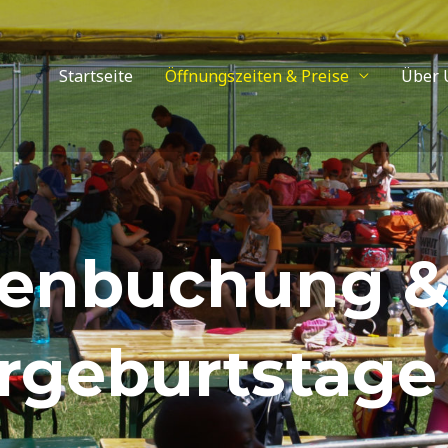
Startseite
Öffnungszeiten & Preise
Über 
enbuchung 
rgeburtstage