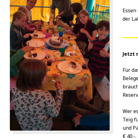
Essen 
der La
Jetzt
Für da
Belege
brauch
Reserv
Wer es
Teig f
und Pa
€ 40.-.